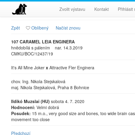
Zvolit výstavu
Kontakt
Přihlásit
Zpět
Oblíbený
Načíst znovu
107 CARAMEL LEIA ENGINERA
hnědobílá s pálením
nar. 14.3.2019
CMKU/BOC/12437/19
It's All Mine Joker
x
Attractive Fler Enginera
chov. Ing. Nikola Stejskalová
maj. Nikola Stejskalová, Praha 8 Bohnice
Ildikó Muzslai (HU)
sobota 4. 7. 2020
Hodnocení:
Velmi dobrá
Posudek:
15 m.o., very good size and bones, too wide brain case
movement too close
Předchozí