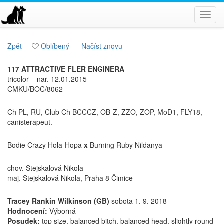
Toggl
navig
Zpět
Oblíbený
Načíst znovu
117 ATTRACTIVE FLER ENGINERA
tricolor
nar. 12.01.2015
CMKU/BOC/8062
Ch PL, RU, Club Ch BCCCZ, OB-Z, ZZO, ZOP, MoD1, FLY18,
canisterapeut.
Bodie Crazy Hola-Hopa
x
Burning Ruby Nildanya
chov. Stejskalová Nikola
maj. Stejskalová Nikola, Praha 8 Čimice
Tracey Rankin Wilkinson (GB)
sobota 1. 9. 2018
Hodnocení:
Výborná
Posudek:
top size, balanced bitch, balanced head, slightly round